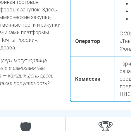
ронная торговая
фровых закупок. Здесь
оммерческие закупки,
твенные торги и закупки
азчиками платформы
С 20
«Почты России»,
Оператор
«Тек
драва.
Фон
ндер» могут юрлица,
Тари
ели и самозанятые.
озна
в — каждый день здесь
Комиссии
сред
 такая популярность?
пред
НДС
🛡️
🏆