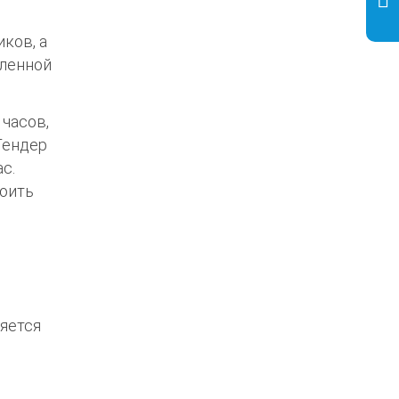
ков, а
еленной
 часов,
-Тендер
с.
роить
ляется