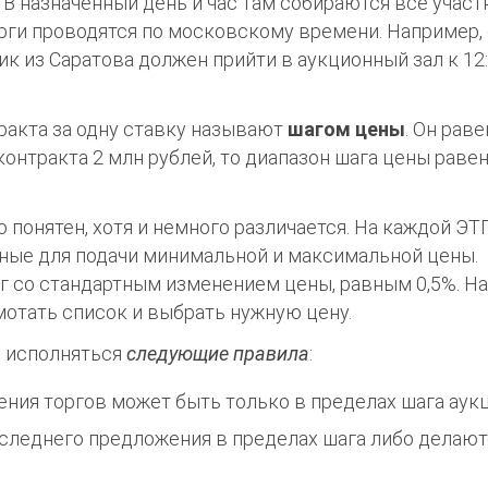
. В назначенный день и час там собираются все участ
орги проводятся по московскому времени. Например,
ик из Саратова должен прийти в аукционный зал к 12:
акта за одну ставку называют
шагом цен
ы
. Он раве
контракта 2 млн рублей, то диапазон шага цены равен
 понятен, хотя и немного различается. На каждой ЭТ
нные для подачи минимальной и максимальной цены.
г со стандартным изменением цены, равным 0,5%. Н
отать список и выбрать нужную цену.
 исполняться
следующие правила
:
ния торгов может быть только в пределах шага аукц
леднего предложения в пределах шага либо делают