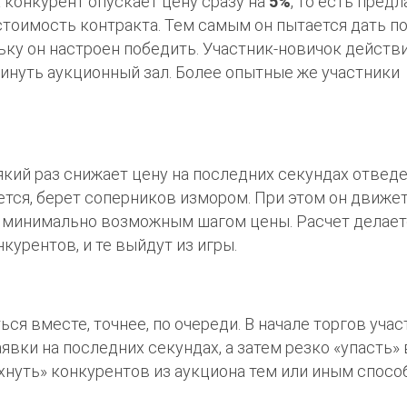
 конкурент опускает цену сразу на
5%
, то есть предл
тоимость контракта. Тем самым он пытается дать по
ьку он настроен победить. Участник-новичок действ
кинуть аукционный зал. Более опытные же участники
який раз снижает цену на последних секундах отвед
ается, берет соперников измором. При этом он движе
с минимально возможным шагом цены. Расчет делает
курентов, и те выйдут из игры.
я вместе, точнее, по очереди. В начале торгов учас
вки на последних секундах, а затем резко «упасть» 
хнуть» конкурентов из аукциона тем или иным спосо