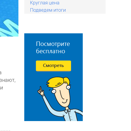
Круглая цена
Подведем итоги
а
знают,
ши