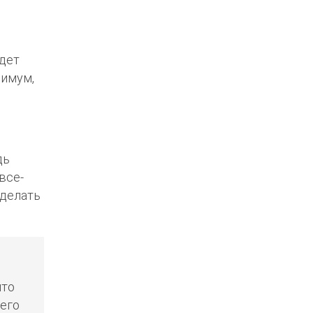
удет
нимум,
дь
все-
 делать
что
щего