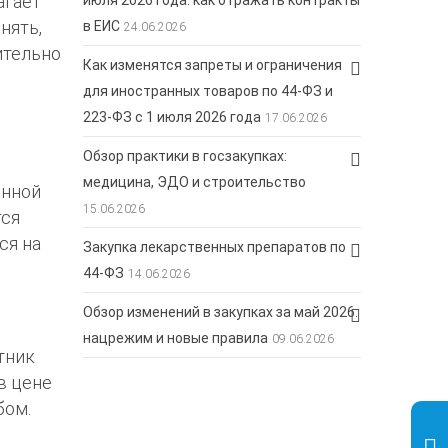
агает
июля 2026 года: как отражать контракты
нять,
в ЕИС
24.06.2026
ительно
Как изменятся запреты и ограничения
для иностранных товаров по 44-ФЗ и
223-ФЗ с 1 июля 2026 года
17.06.2026
Обзор практики в госзакупках:
медицина, ЭДО и строительство
енной
15.06.2026
тся
ся на
Закупка лекарственных препаратов по
44-ФЗ
14.06.2026
Обзор изменений в закупках за май 2026:
нацрежим и новые правила
09.06.2026
тник
в цене
бом.