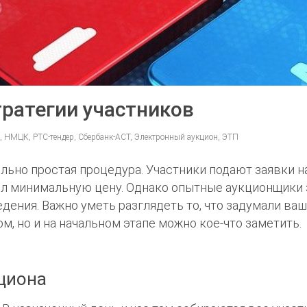
тратегии участников
е, НМЦК, РТС-тендер, Сбербанк-АСТ, Электронный аукцион, ЭТП
льно простая процедура. Участники подают заявки н
жил минимальную цену. Однако опытные аукционщики 
дения. Важно уметь разглядеть то, что задумали ва
ом, но и на начальном этапе можно кое-что заметить.
циона