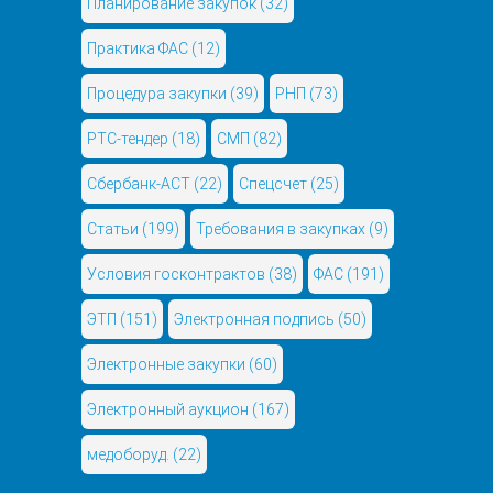
Планирование закупок
(32)
Практика ФАС
(12)
Процедура закупки
(39)
РНП
(73)
РТС-тендер
(18)
СМП
(82)
Сбербанк-АСТ
(22)
Спецсчет
(25)
Статьи
(199)
Требования в закупках
(9)
Условия госконтрактов
(38)
ФАС
(191)
ЭТП
(151)
Электронная подпись
(50)
Электронные закупки
(60)
Электронный аукцион
(167)
медоборуд.
(22)