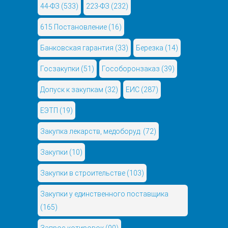
44-ФЗ
(533)
223-ФЗ
(232)
615 Постановление
(16)
Банковская гарантия
(33)
Березка
(14)
Госзакупки
(51)
Гособоронзаказ
(39)
Допуск к закупкам
(32)
ЕИС
(287)
ЕЭТП
(19)
Закупка лекарств, медоборуд.
(72)
Закупки
(10)
Закупки в строительстве
(103)
Закупки у единственного поставщика
(165)