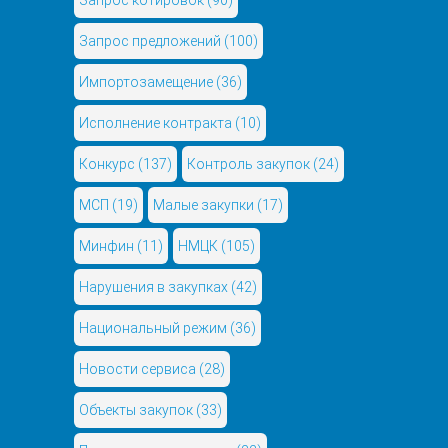
Запрос котировок
(90)
Запрос предложений
(100)
Импортозамещение
(36)
Исполнение контракта
(10)
Конкурс
(137)
Контроль закупок
(24)
МСП
(19)
Малые закупки
(17)
Минфин
(11)
НМЦК
(105)
Нарушения в закупках
(42)
Национальный режим
(36)
Новости сервиса
(28)
Объекты закупок
(33)