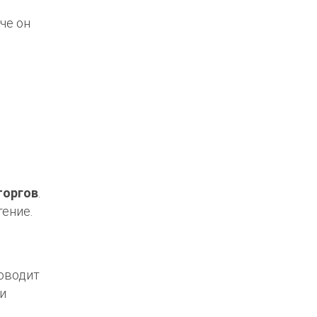
аче он
торгов
.
тение.
роводит
и