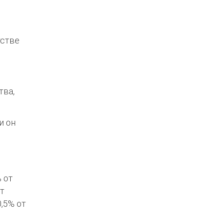
тстве
тва,
и он
 от
от
,5% от