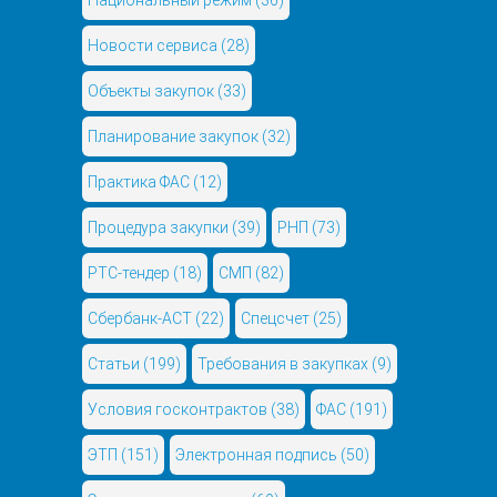
Национальный режим
(36)
Новости сервиса
(28)
Объекты закупок
(33)
Планирование закупок
(32)
Практика ФАС
(12)
Процедура закупки
(39)
РНП
(73)
РТС-тендер
(18)
СМП
(82)
Сбербанк-АСТ
(22)
Спецсчет
(25)
Статьи
(199)
Требования в закупках
(9)
Условия госконтрактов
(38)
ФАС
(191)
ЭТП
(151)
Электронная подпись
(50)