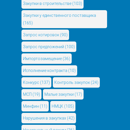
Закупки в строительстве
(103)
Закупки у единственного поставщика
(165)
Запрос котировок
(90)
Запрос предложений
(100)
Импортозамещение
(36)
Исполнение контракта
(10)
Конкурс
(137)
Контроль закупок
(24)
МСП
(19)
Малые закупки
(17)
Минфин
(11)
НМЦК
(105)
Нарушения в закупках
(42)