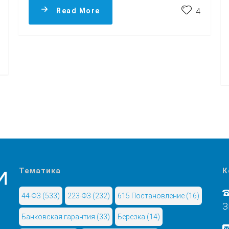
Read More
4
Тематика
К
44-ФЗ
(533)
223-ФЗ
(232)
615 Постановление
(16)
З
Банковская гарантия
(33)
Березка
(14)