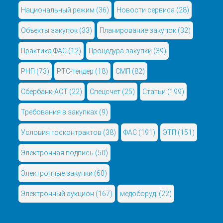
Национальный режим
(36)
Новости сервиса
(28)
Объекты закупок
(33)
Планирование закупок
(32)
Практика ФАС
(12)
Процедура закупки
(39)
РНП
(73)
РТС-тендер
(18)
СМП
(82)
Сбербанк-АСТ
(22)
Спецсчет
(25)
Статьи
(199)
Требования в закупках
(9)
Условия госконтрактов
(38)
ФАС
(191)
ЭТП
(151)
Электронная подпись
(50)
Электронные закупки
(60)
Электронный аукцион
(167)
медоборуд.
(22)