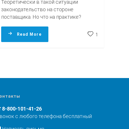
Теоретически в такой ситуации
законодательство на стороне
поставщика. Но что на практике?
Read More
1
онтакты
8-800-101-41-26
вонок с любого телефона бесплатный
Написать письмо