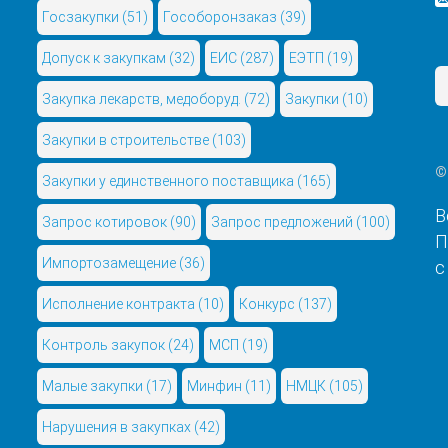
Госзакупки
(51)
Гособоронзаказ
(39)
Допуск к закупкам
(32)
ЕИС
(287)
ЕЭТП
(19)
Закупка лекарств, медоборуд.
(72)
Закупки
(10)
Закупки в строительстве
(103)
©
Закупки у единственного поставщика
(165)
В
Запрос котировок
(90)
Запрос предложений
(100)
П
Импортозамещение
(36)
с
Исполнение контракта
(10)
Конкурс
(137)
Контроль закупок
(24)
МСП
(19)
Малые закупки
(17)
Минфин
(11)
НМЦК
(105)
Нарушения в закупках
(42)