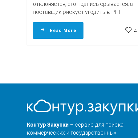
отклоняется, его подпись срывается, а
поставщик рискует угодить в РНП
Read More
4
Контур Закупки
– сервис для поиска
коммерческих и государственных