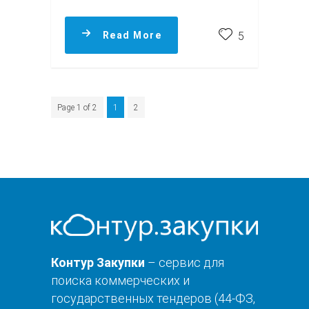
Read More
5
Page 1 of 2
1
2
Контур Закупки
– сервис для
поиска коммерческих и
государственных тендеров (44-ФЗ,