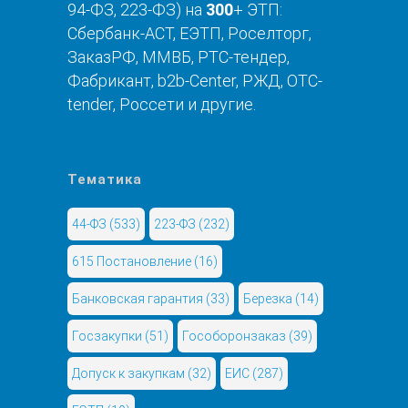
94-ФЗ, 223-ФЗ) на
300
+ ЭТП:
Сбербанк-АСТ, ЕЭТП, Роселторг,
ЗаказРФ, ММВБ, РТС-тендер,
Фабрикант, b2b-Center, РЖД, OTC-
tender, Россети и другие.
Тематика
44-ФЗ
(533)
223-ФЗ
(232)
615 Постановление
(16)
Банковская гарантия
(33)
Березка
(14)
Госзакупки
(51)
Гособоронзаказ
(39)
Допуск к закупкам
(32)
ЕИС
(287)