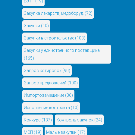
ЕЭТП
(19)
Закупка лекарств, медоборуд.
(72)
Закупки
(10)
Закупки в строительстве
(103)
Закупки у единственного поставщика
(165)
Запрос котировок
(90)
Запрос предложений
(100)
Импортозамещение
(36)
Исполнение контракта
(10)
Конкурс
(137)
Контроль закупок
(24)
МСП
(19)
Малые закупки
(17)