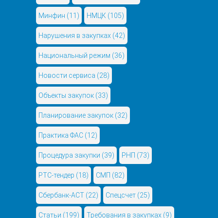
Минфин
(11)
НМЦК
(105)
Нарушения в закупках
(42)
Национальный режим
(36)
Новости сервиса
(28)
Объекты закупок
(33)
Планирование закупок
(32)
Практика ФАС
(12)
Процедура закупки
(39)
РНП
(73)
РТС-тендер
(18)
СМП
(82)
Сбербанк-АСТ
(22)
Спецсчет
(25)
Статьи
(199)
Требования в закупках
(9)