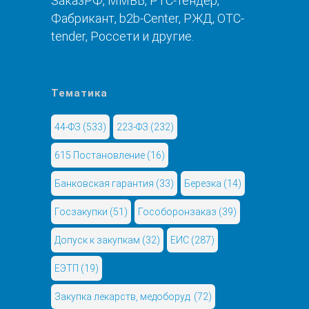
ЗаказРФ, ММВБ, РТС-тендер,
Фабрикант, b2b-Center, РЖД, OTC-
tender, Россети и другие.
Тематика
44-ФЗ
(533)
223-ФЗ
(232)
615 Постановление
(16)
Банковская гарантия
(33)
Березка
(14)
Госзакупки
(51)
Гособоронзаказ
(39)
Допуск к закупкам
(32)
ЕИС
(287)
ЕЭТП
(19)
Закупка лекарств, медоборуд.
(72)