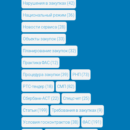
Нарушения в закупках
(42)
Национальный режим
(36)
Новости сервиса
(28)
Объекты закупок
(33)
Планирование закупок
(32)
Практика ФАС
(12)
Процедура закупки
(39)
РНП
(73)
РТС-тендер
(18)
СМП
(82)
Сбербанк-АСТ
(22)
Спецсчет
(25)
Статьи
(199)
Требования в закупках
(9)
Условия госконтрактов
(38)
ФАС
(191)