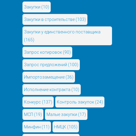
Закупки
(10)
Закупки в строительстве
(103)
Закупки у единственного поставщика
(165)
Запрос котировок
(90)
Запрос предложений
(100)
Импортозамещение
(36)
Исполнение контракта
(10)
Конкурс
(137)
Контроль закупок
(24)
МСП
(19)
Малые закупки
(17)
Минфин
(11)
НМЦК
(105)