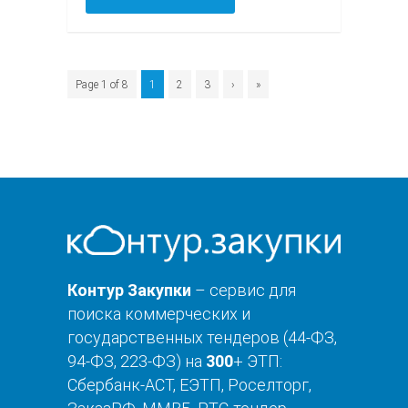
Page 1 of 8
1
2
3
›
»
Контур Закупки
– сервис для
поиска коммерческих и
государственных тендеров (44-ФЗ,
94-ФЗ, 223-ФЗ) на
300
+ ЭТП:
Сбербанк-АСТ, ЕЭТП, Роселторг,