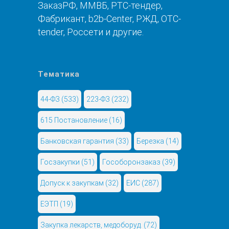
ЗаказРФ, ММВБ, РТС-тендер,
Фабрикант, b2b-Center, РЖД, OTC-
tender, Россети и другие.
Тематика
44-ФЗ
(533)
223-ФЗ
(232)
615 Постановление
(16)
Банковская гарантия
(33)
Березка
(14)
Госзакупки
(51)
Гособоронзаказ
(39)
Допуск к закупкам
(32)
ЕИС
(287)
ЕЭТП
(19)
Закупка лекарств, медоборуд.
(72)