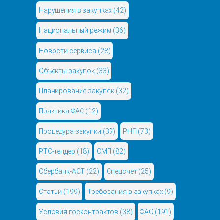
Нарушения в закупках
(42)
Национальный режим
(36)
Новости сервиса
(28)
Объекты закупок
(33)
Планирование закупок
(32)
Практика ФАС
(12)
Процедура закупки
(39)
РНП
(73)
РТС-тендер
(18)
СМП
(82)
Сбербанк-АСТ
(22)
Спецсчет
(25)
Статьи
(199)
Требования в закупках
(9)
Условия госконтрактов
(38)
ФАС
(191)