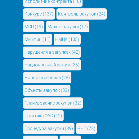
Исполнение контракта
(10)
Конкурс
(137)
Контроль закупок
(24)
МСП
(19)
Малые закупки
(17)
Минфин
(11)
НМЦК
(105)
Нарушения в закупках
(42)
Национальный режим
(36)
Новости сервиса
(28)
Объекты закупок
(33)
Планирование закупок
(32)
Практика ФАС
(12)
Процедура закупки
(39)
РНП
(73)