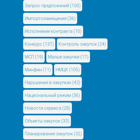
Запрос предложений
(100)
Импортозамещение
(36)
Исполнение контракта
(10)
Конкурс
(137)
Контроль закупок
(24)
МСП
(19)
Малые закупки
(17)
Минфин
(11)
НМЦК
(105)
Нарушения в закупках
(42)
Национальный режим
(36)
Новости сервиса
(28)
Объекты закупок
(33)
Планирование закупок
(32)