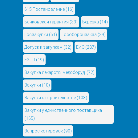
615 Постановление
(16)
Банковская гарантия
(33)
Березка
(14)
Госзакупки
(51)
Гособоронзаказ
(39)
Допуск к закупкам
(32)
ЕИС
(287)
ЕЭТП
(19)
Закупка лекарств, медоборуд.
(72)
Закупки
(10)
Закупки в строительстве
(103)
Закупки у единственного поставщика
(165)
Запрос котировок
(90)