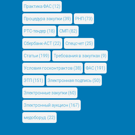
Практика ФАС
(12)
Процедура закупки
(39)
РНП
(73)
РТС-тендер
(18)
СМП
(82)
Сбербанк-АСТ
(22)
Спецсчет
(25)
Статьи
(199)
Требования в закупках
(9)
Условия госконтрактов
(38)
ФАС
(191)
ЭТП
(151)
Электронная подпись
(50)
Электронные закупки
(60)
Электронный аукцион
(167)
медоборуд.
(22)