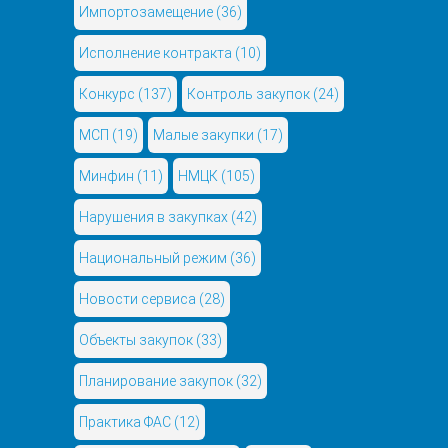
Импортозамещение
(36)
Исполнение контракта
(10)
Конкурс
(137)
Контроль закупок
(24)
МСП
(19)
Малые закупки
(17)
Минфин
(11)
НМЦК
(105)
Нарушения в закупках
(42)
Национальный режим
(36)
Новости сервиса
(28)
Объекты закупок
(33)
Планирование закупок
(32)
Практика ФАС
(12)