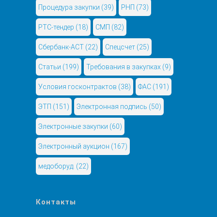
Процедура закупки
(39)
РНП
(73)
РТС-тендер
(18)
СМП
(82)
Сбербанк-АСТ
(22)
Спецсчет
(25)
Статьи
(199)
Требования в закупках
(9)
Условия госконтрактов
(38)
ФАС
(191)
ЭТП
(151)
Электронная подпись
(50)
Электронные закупки
(60)
Электронный аукцион
(167)
медоборуд.
(22)
Контакты