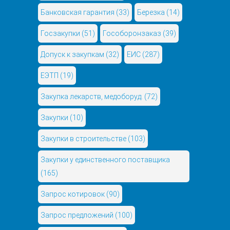
Банковская гарантия
(33)
Березка
(14)
Госзакупки
(51)
Гособоронзаказ
(39)
Допуск к закупкам
(32)
ЕИС
(287)
ЕЭТП
(19)
Закупка лекарств, медоборуд.
(72)
Закупки
(10)
Закупки в строительстве
(103)
Закупки у единственного поставщика
(165)
Запрос котировок
(90)
Запрос предложений
(100)