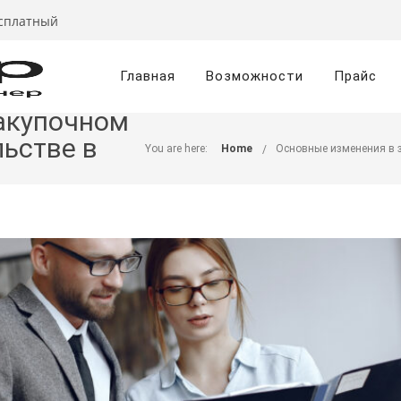
есплатный
Главная
Возможности
Прайс
акупочном
ьстве в
You are here:
Home
Основные изменения в з