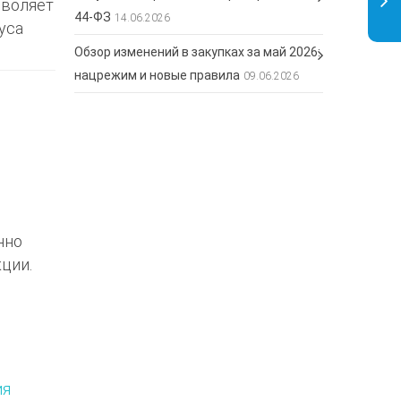
зволяет
44-ФЗ
14.06.2026
уса
Обзор изменений в закупках за май 2026:
нацрежим и новые правила
09.06.2026
нно
ции.
ия