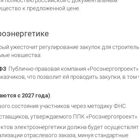
ется полностью российской с документальным
ущество к предложенной цене.
роэнергетике
орый ужесточит регулирование закупок для строител
емые новшества:
-ФЗ
: Публично-правовая компания «Росэнергопроект
казчиков, что позволит ей проводить закупки, в том
ются с 2027 года)
:
ого состояния участников через методику ФНС.
ставщиков, утверждаемого ППК «Росэнергопроект».
ектов электроэнергетики должна будет осуществлят
лизации отраслевого заказа, минуя стандартные