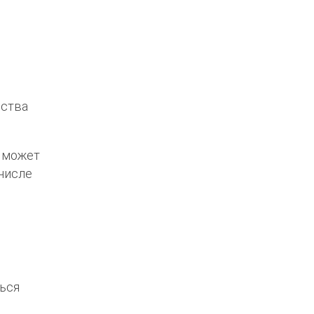
ьства
» может
 числе
ься