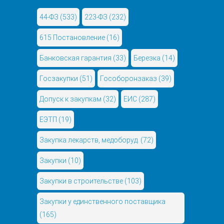
44-ФЗ
(533)
223-ФЗ
(232)
615 Постановление
(16)
Банковская гарантия
(33)
Березка
(14)
Госзакупки
(51)
Гособоронзаказ
(39)
Допуск к закупкам
(32)
ЕИС
(287)
ЕЭТП
(19)
Закупка лекарств, медоборуд.
(72)
Закупки
(10)
Закупки в строительстве
(103)
Закупки у единственного поставщика
(165)