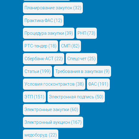
Планирование закупок
(32)
Практика ФАС
(12)
Процедура закупки
(39)
РНП
(73)
РТС-тендер
(18)
СМП
(82)
Сбербанк-АСТ
(22)
Спецсчет
(25)
Статьи
(199)
Требования в закупках
(9)
Условия госконтрактов
(38)
ФАС
(191)
ЭТП
(151)
Электронная подпись
(50)
Электронные закупки
(60)
Электронный аукцион
(167)
медоборуд.
(22)