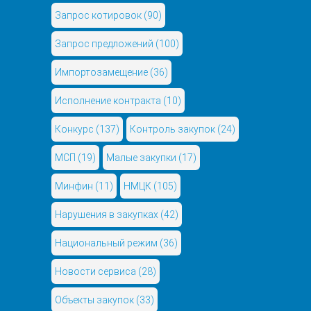
Запрос котировок
(90)
Запрос предложений
(100)
Импортозамещение
(36)
Исполнение контракта
(10)
Конкурс
(137)
Контроль закупок
(24)
МСП
(19)
Малые закупки
(17)
Минфин
(11)
НМЦК
(105)
Нарушения в закупках
(42)
Национальный режим
(36)
Новости сервиса
(28)
Объекты закупок
(33)