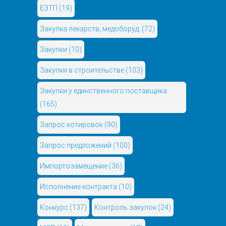
ЕЭТП
(19)
Закупка лекарств, медоборуд.
(72)
Закупки
(10)
Закупки в строительстве
(103)
Закупки у единственного поставщика
(165)
Запрос котировок
(90)
Запрос предложений
(100)
Импортозамещение
(36)
Исполнение контракта
(10)
Конкурс
(137)
Контроль закупок
(24)