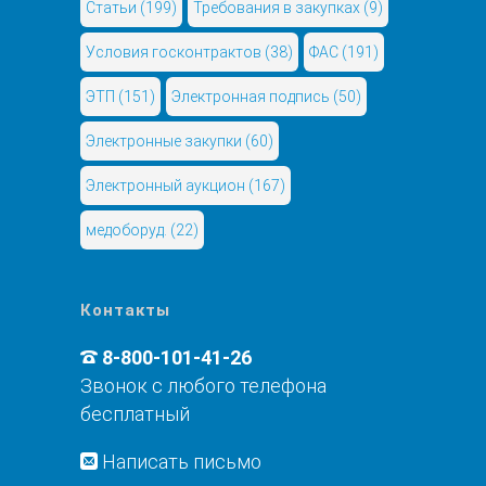
Статьи
(199)
Требования в закупках
(9)
Условия госконтрактов
(38)
ФАС
(191)
ЭТП
(151)
Электронная подпись
(50)
Электронные закупки
(60)
Электронный аукцион
(167)
медоборуд.
(22)
Контакты
8-800-101-41-26
Звонок с любого телефона
бесплатный
Написать письмо