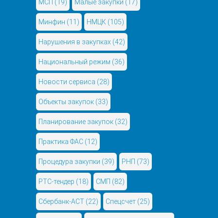
МСП
(19)
Малые закупки
(17)
Минфин
(11)
НМЦК
(105)
Нарушения в закупках
(42)
Национальный режим
(36)
Новости сервиса
(28)
Объекты закупок
(33)
Планирование закупок
(32)
Практика ФАС
(12)
Процедура закупки
(39)
РНП
(73)
РТС-тендер
(18)
СМП
(82)
Сбербанк-АСТ
(22)
Спецсчет
(25)