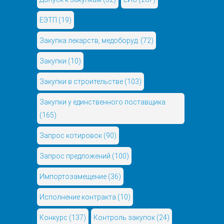
ЕЭТП
(19)
Закупка лекарств, медоборуд.
(72)
Закупки
(10)
Закупки в строительстве
(103)
Закупки у единственного поставщика
(165)
Запрос котировок
(90)
Запрос предложений
(100)
Импортозамещение
(36)
Исполнение контракта
(10)
Конкурс
(137)
Контроль закупок
(24)