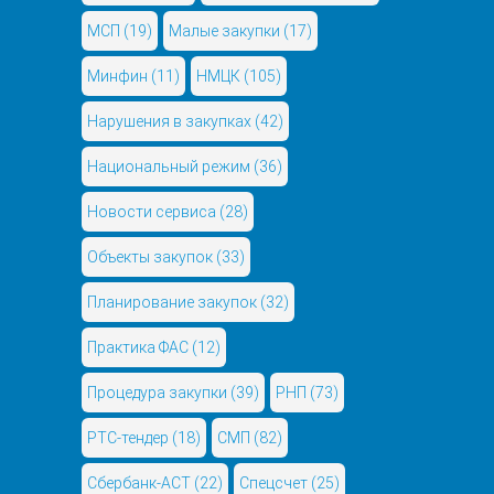
МСП
(19)
Малые закупки
(17)
Минфин
(11)
НМЦК
(105)
Нарушения в закупках
(42)
Национальный режим
(36)
Новости сервиса
(28)
Объекты закупок
(33)
Планирование закупок
(32)
Практика ФАС
(12)
Процедура закупки
(39)
РНП
(73)
РТС-тендер
(18)
СМП
(82)
Сбербанк-АСТ
(22)
Спецсчет
(25)