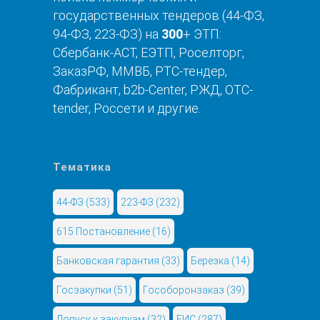
государственных тендеров (44-ФЗ,
94-ФЗ, 223-ФЗ) на
300
+ ЭТП:
Сбербанк-АСТ, ЕЭТП, Роселторг,
ЗаказРФ, ММВБ, РТС-тендер,
Фабрикант, b2b-Center, РЖД, OTC-
tender, Россети и другие.
Тематика
44-ФЗ
(533)
223-ФЗ
(232)
615 Постановление
(16)
Банковская гарантия
(33)
Березка
(14)
Госзакупки
(51)
Гособоронзаказ
(39)
Допуск к закупкам
(32)
ЕИС
(287)