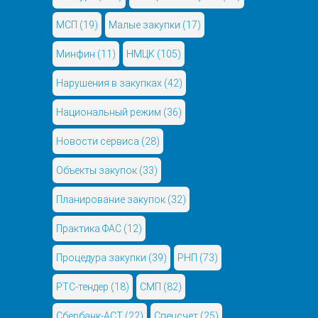
МСП
(19)
Малые закупки
(17)
Минфин
(11)
НМЦК
(105)
Нарушения в закупках
(42)
Национальный режим
(36)
Новости сервиса
(28)
Объекты закупок
(33)
Планирование закупок
(32)
Практика ФАС
(12)
Процедура закупки
(39)
РНП
(73)
РТС-тендер
(18)
СМП
(82)
Сбербанк-АСТ
(22)
Спецсчет
(25)