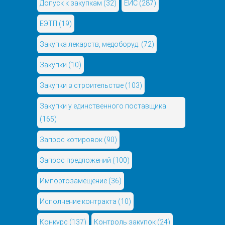
Допуск к закупкам
(32)
ЕИС
(287)
ЕЭТП
(19)
Закупка лекарств, медоборуд.
(72)
Закупки
(10)
Закупки в строительстве
(103)
Закупки у единственного поставщика
(165)
Запрос котировок
(90)
Запрос предложений
(100)
Импортозамещение
(36)
Исполнение контракта
(10)
Конкурс
(137)
Контроль закупок
(24)