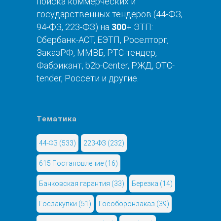
поиска коммерческих и
государственных тендеров (44-ФЗ,
94-ФЗ, 223-ФЗ) на
300
+ ЭТП:
Сбербанк-АСТ, ЕЭТП, Роселторг,
ЗаказРФ, ММВБ, РТС-тендер,
Фабрикант, b2b-Center, РЖД, OTC-
tender, Россети и другие.
Тематика
44-ФЗ
(533)
223-ФЗ
(232)
615 Постановление
(16)
Банковская гарантия
(33)
Березка
(14)
Госзакупки
(51)
Гособоронзаказ
(39)