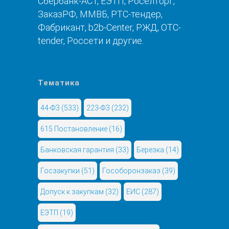
Сбербанк-АСТ, ЕЭТП, Роселторг,
ЗаказРФ, ММВБ, РТС-тендер,
Фабрикант, b2b-Center, РЖД, OTC-
tender, Россети и другие.
Тематика
44-ФЗ
(533)
223-ФЗ
(232)
615 Постановление
(16)
Банковская гарантия
(33)
Березка
(14)
Госзакупки
(51)
Гособоронзаказ
(39)
Допуск к закупкам
(32)
ЕИС
(287)
ЕЭТП
(19)