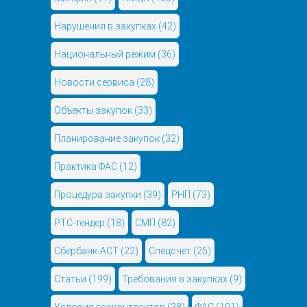
Нарушения в закупках
(42)
Национальный режим
(36)
Новости сервиса
(28)
Объекты закупок
(33)
Планирование закупок
(32)
Практика ФАС
(12)
Процедура закупки
(39)
РНП
(73)
РТС-тендер
(18)
СМП
(82)
Сбербанк-АСТ
(22)
Спецсчет
(25)
Статьи
(199)
Требования в закупках
(9)
Условия госконтрактов
(38)
ФАС
(191)