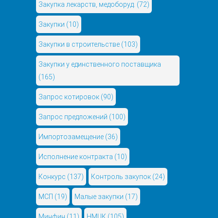
Закупка лекарств, медоборуд.
(72)
Закупки
(10)
Закупки в строительстве
(103)
Закупки у единственного поставщика
(165)
Запрос котировок
(90)
Запрос предложений
(100)
Импортозамещение
(36)
Исполнение контракта
(10)
Конкурс
(137)
Контроль закупок
(24)
МСП
(19)
Малые закупки
(17)
Минфин
(11)
НМЦК
(105)