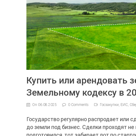
Купить или арендовать з
Земельному кодексу в 20
On 06.08.2025
0 Comments
Госзакупки, ЕИС, Сб
Государство регулярно распродает или с
до земли под бизнес. Сделки проходят не 
подготовился, тот забирает лот по старто