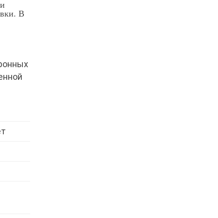
ри
вки. В
тронных
енной
ет