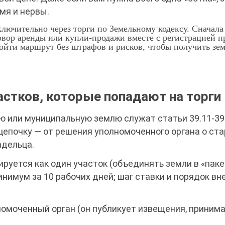
емя и нервы.
ключительно через торги по Земельному кодексу. Сначала
вор аренды или купли-продажи вместе с регистрацией п
ройти маршрут без штрафов и рисков, чтобы получить зе
астков, которые попадают на торги
ю или муниципальную землю служат статьи 39.11-39
цепочку — от решения уполномоченного органа о ста
адельца.
руется как один участок (объединять земли в «пак
нимум за 10 рабочих дней; шаг ставки и порядок вн
омоченный орган (он публикует извещения, приним