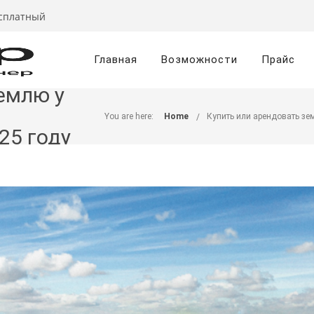
есплатный
Главная
Возможности
Прайс
емлю у
You are here:
Home
Купить или арендовать зем
25 году