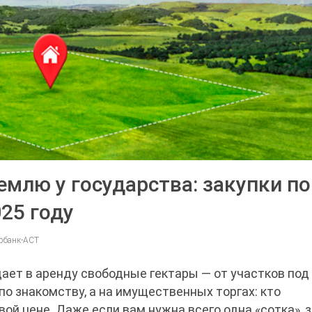
емлю у государства: закупки по
25 году
ербанк-АСТ
дает в аренду свободные гектары — от участков по
по знакомству, а на имущественных торгах: кто
вой цене. Даже если вам нужна всего одна «сотка», 