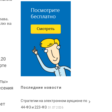
рава.
млю на
.20
рте
еты»
есения
Последние новости
Стратегии на электронном аукционе по
ает
44-ФЗ и 223-ФЗ
31.07.2026