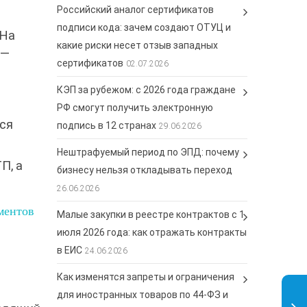
Российский аналог сертификатов
подписи кода: зачем создают ОТУЦ и
 На
какие риски несет отзыв западных
 —
сертификатов
02.07.2026
КЭП за рубежом: с 2026 года граждане
РФ смогут получить электронную
тся
подпись в 12 странах
29.06.2026
Нештрафуемый период по ЭПД: почему
П, а
бизнесу нельзя откладывать переход
26.06.2026
ментов
Малые закупки в реестре контрактов с 1
июля 2026 года: как отражать контракты
в ЕИС
24.06.2026
Как изменятся запреты и ограничения
для иностранных товаров по 44-ФЗ и