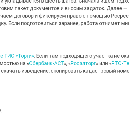
ли укладывается в шесть шагов. Сначала ищем под
отовим пакет документов и вносим задаток. Далее —
ючаем договор и фиксируем право с помощью Росрее
дку. Если подготовиться заранее, работа отнимет м
е ГИС «Торги»
. Если там подходящего участка не ока
мостью на «
Сбербанк-АСТ
», «
Росэлторг
» или «
РТС-Т
 скачать извещение, скопировать кадастровый номе
в;