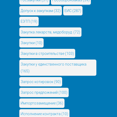
Госзакупки
(51)
Гособоронзаказ
(39)
Допуск к закупкам
(32)
ЕИС
(287)
ЕЭТП
(19)
Закупка лекарств, медоборуд.
(72)
Закупки
(10)
Закупки в строительстве
(103)
Закупки у единственного поставщика
(165)
Запрос котировок
(90)
Запрос предложений
(100)
Импортозамещение
(36)
Исполнение контракта
(10)