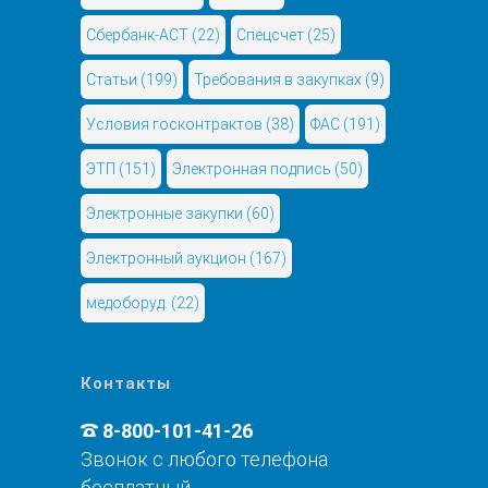
Сбербанк-АСТ
(22)
Спецсчет
(25)
Статьи
(199)
Требования в закупках
(9)
Условия госконтрактов
(38)
ФАС
(191)
ЭТП
(151)
Электронная подпись
(50)
Электронные закупки
(60)
Электронный аукцион
(167)
медоборуд.
(22)
Контакты
8-800-101-41-26
Звонок с любого телефона
бесплатный