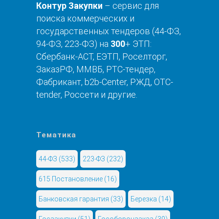
Контур Закупки
– сервис для
поиска коммерческих и
государственных тендеров (44-ФЗ,
94-ФЗ, 223-ФЗ) на
300
+ ЭТП:
Сбербанк-АСТ, ЕЭТП, Роселторг,
ЗаказРФ, ММВБ, РТС-тендер,
Фабрикант, b2b-Center, РЖД, OTC-
tender, Россети и другие.
Тематика
44-ФЗ
(533)
223-ФЗ
(232)
615 Постановление
(16)
Банковская гарантия
(33)
Березка
(14)