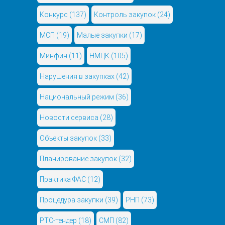
Конкурс
(137)
Контроль закупок
(24)
МСП
(19)
Малые закупки
(17)
Минфин
(11)
НМЦК
(105)
Нарушения в закупках
(42)
Национальный режим
(36)
Новости сервиса
(28)
Объекты закупок
(33)
Планирование закупок
(32)
Практика ФАС
(12)
Процедура закупки
(39)
РНП
(73)
РТС-тендер
(18)
СМП
(82)