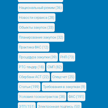
Национальный режим
(36)
Новости сервиса
(28)
Объекты закупок
(33)
Планирование закупок
(32)
Практика ФАС
(12)
Процедура закупки
(39)
РНП
(73)
РТС-тендер
(18)
СМП
(82)
Сбербанк-АСТ
(22)
Спецсчет
(25)
Статьи
(199)
Требования в закупках
(9)
Условия госконтрактов
(38)
ФАС
(191)
ЭТП
(151)
Электронная подпись
(50)