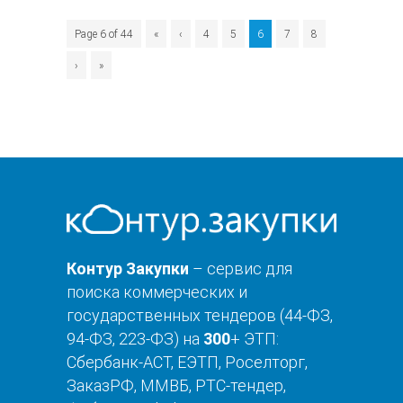
Page 6 of 44
«
‹
4
5
6
7
8
›
»
Контур Закупки
– сервис для
поиска коммерческих и
государственных тендеров (44-ФЗ,
94-ФЗ, 223-ФЗ) на
300
+ ЭТП:
Сбербанк-АСТ, ЕЭТП, Роселторг,
ЗаказРФ, ММВБ, РТС-тендер,