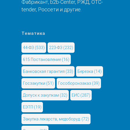
Фабрикант, b2b-Center, РЖД, OTC-
tender, Россети и другие.
Тематика
44-ФЗ
(533)
223-ФЗ
(232)
615 Постановление
(16)
Банковская гарантия
(33)
Березка
(14)
Госзакупки
(51)
Гособоронзаказ
(39)
Допуск к закупкам
(32)
ЕИС
(287)
ЕЭТП
(19)
Закупка лекарств, медоборуд.
(72)