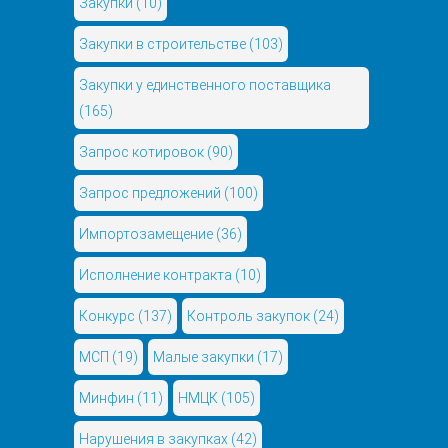
Закупки
(10)
Закупки в строительстве
(103)
Закупки у единственного поставщика
(165)
Запрос котировок
(90)
Запрос предложений
(100)
Импортозамещение
(36)
Исполнение контракта
(10)
Конкурс
(137)
Контроль закупок
(24)
МСП
(19)
Малые закупки
(17)
Минфин
(11)
НМЦК
(105)
Нарушения в закупках
(42)