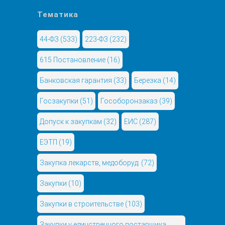
Тематика
44-ФЗ
(533)
223-ФЗ
(232)
615 Постановление
(16)
Банковская гарантия
(33)
Березка
(14)
Госзакупки
(51)
Гособоронзаказ
(39)
Допуск к закупкам
(32)
ЕИС
(287)
ЕЭТП
(19)
Закупка лекарств, медоборуд.
(72)
Закупки
(10)
Закупки в строительстве
(103)
Закупки у единственного поставщика