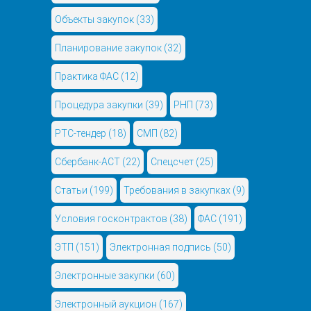
Объекты закупок
(33)
Планирование закупок
(32)
Практика ФАС
(12)
Процедура закупки
(39)
РНП
(73)
РТС-тендер
(18)
СМП
(82)
Сбербанк-АСТ
(22)
Спецсчет
(25)
Статьи
(199)
Требования в закупках
(9)
Условия госконтрактов
(38)
ФАС
(191)
ЭТП
(151)
Электронная подпись
(50)
Электронные закупки
(60)
Электронный аукцион
(167)