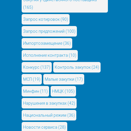
(165)
Запрос котировок
(90)
Запрос предложений
(100)
Импортозамещение
(36)
Исполнение контракта
(10)
Конкурс
(137)
Контроль закупок
(24)
МСП
(19)
Малые закупки
(17)
Минфин
(11)
НМЦК
(105)
Нарушения в закупках
(42)
Национальный режим
(36)
Новости сервиса
(28)