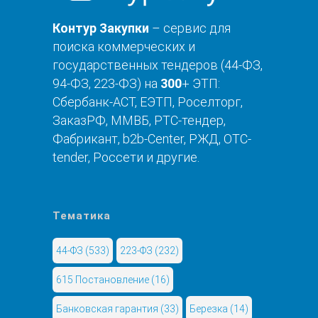
Контур Закупки
– сервис для
поиска коммерческих и
государственных тендеров (44-ФЗ,
94-ФЗ, 223-ФЗ) на
300
+ ЭТП:
Сбербанк-АСТ, ЕЭТП, Роселторг,
ЗаказРФ, ММВБ, РТС-тендер,
Фабрикант, b2b-Center, РЖД, OTC-
tender, Россети и другие.
Тематика
44-ФЗ
(533)
223-ФЗ
(232)
615 Постановление
(16)
Банковская гарантия
(33)
Березка
(14)