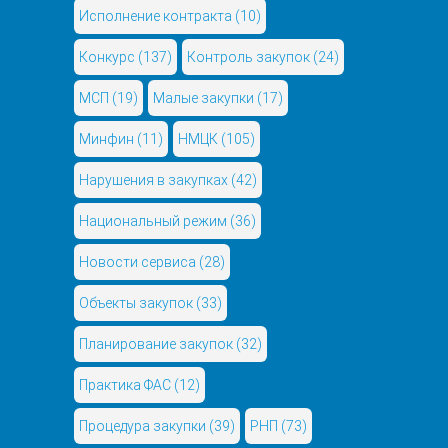
Исполнение контракта
(10)
Конкурс
(137)
Контроль закупок
(24)
МСП
(19)
Малые закупки
(17)
Минфин
(11)
НМЦК
(105)
Нарушения в закупках
(42)
Национальный режим
(36)
Новости сервиса
(28)
Объекты закупок
(33)
Планирование закупок
(32)
Практика ФАС
(12)
Процедура закупки
(39)
РНП
(73)