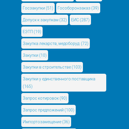
Госзакупки
(51)
Гособоронзаказ
(39)
Допуск к закупкам
(32)
ЕИС
(287)
ЕЭТП
(19)
Закупка лекарств, медоборуд.
(72)
Закупки
(10)
Закупки в строительстве
(103)
Закупки у единственного поставщика
(165)
Запрос котировок
(90)
Запрос предложений
(100)
Импортозамещение
(36)