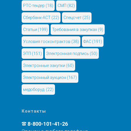
РТС-тендер
(18)
СМП
(82)
Сбербанк-АСТ
(22)
Спецсчет
(25)
Статьи
(199)
Требования в закупках
(9)
Условия госконтрактов
(38)
ФАС
(191)
ЭТП
(151)
Электронная подпись
(50)
Электронные закупки
(60)
Электронный аукцион
(167)
медоборуд.
(22)
Контакты
8-800-101-41-26