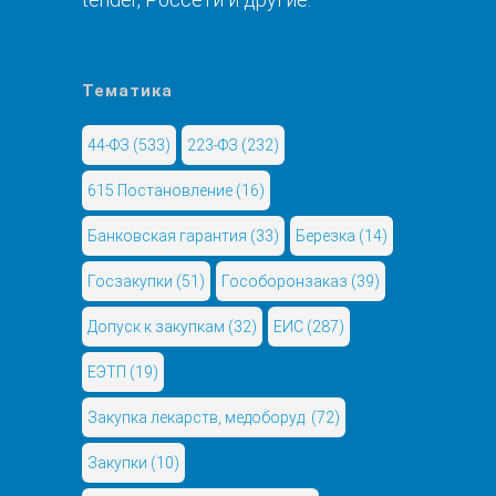
Тематика
44-ФЗ
(533)
223-ФЗ
(232)
615 Постановление
(16)
Банковская гарантия
(33)
Березка
(14)
Госзакупки
(51)
Гособоронзаказ
(39)
Допуск к закупкам
(32)
ЕИС
(287)
ЕЭТП
(19)
Закупка лекарств, медоборуд.
(72)
Закупки
(10)