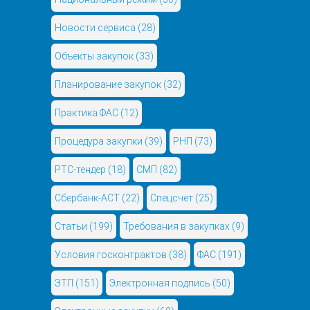
Новости сервиса
(28)
Объекты закупок
(33)
Планирование закупок
(32)
Практика ФАС
(12)
Процедура закупки
(39)
РНП
(73)
РТС-тендер
(18)
СМП
(82)
Сбербанк-АСТ
(22)
Спецсчет
(25)
Статьи
(199)
Требования в закупках
(9)
Условия госконтрактов
(38)
ФАС
(191)
ЭТП
(151)
Электронная подпись
(50)