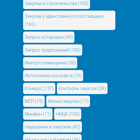
Закупки в строительстве
(103)
Закупки у единственного поставщика
(165)
Запрос котировок
(90)
Запрос предложений
(100)
Импортозамещение
(36)
Исполнение контракта
(10)
Конкурс
(137)
Контроль закупок
(24)
МСП
(19)
Малые закупки
(17)
Минфин
(11)
НМЦК
(105)
Нарушения в закупках
(42)
Национальный режим
(36)