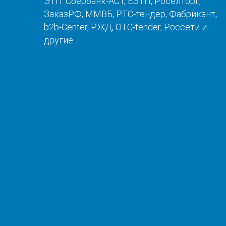
ЭТП: Сбербанк-АСТ, ЕЭТП, Роселторг,
ЗаказРФ, ММВБ, РТС-тендер, Фабрикант,
b2b-Center, РЖД, OTC-tender, Россети и
другие.