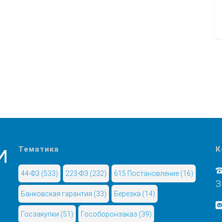
Тематика
К
44-ФЗ
(533)
223-ФЗ
(232)
615 Постановление
(16)
З
Банковская гарантия
(33)
Березка
(14)
Госзакупки
(51)
Гособоронзаказ
(39)