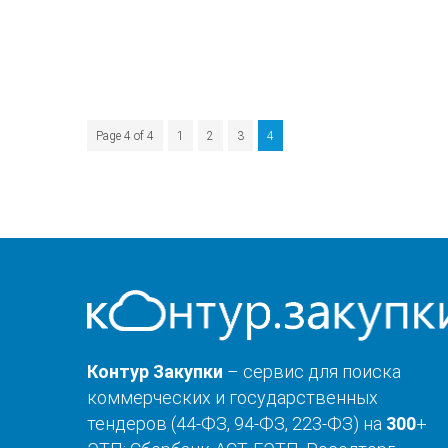
Page 4 of 4
1
2
3
4
Контур Закупки
– сервис для поиска
коммерческих и государственных
тендеров (44-ФЗ, 94-ФЗ, 223-ФЗ) на
300
+