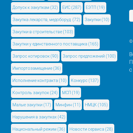
Допуск к закупкам
(32)
ЕИС
(287)
ЕЭТП
(19)
Закупка лекарств, медоборуд.
(72)
Закупки
(10)
Закупки в строительстве
(103)
©
Закупки у единственного поставщика
(165)
В
Запрос котировок
(90)
Запрос предложений
(100)
П
Импортозамещение
(36)
с
Исполнение контракта
(10)
Конкурс
(137)
Контроль закупок
(24)
МСП
(19)
Малые закупки
(17)
Минфин
(11)
НМЦК
(105)
Нарушения в закупках
(42)
Национальный режим
(36)
Новости сервиса
(28)