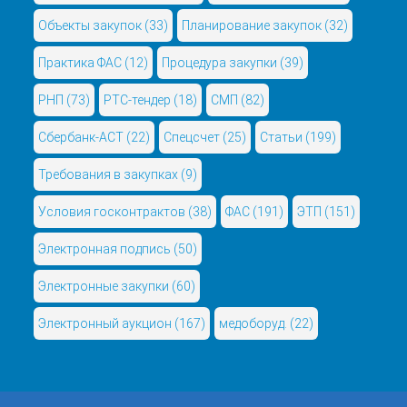
Объекты закупок
(33)
Планирование закупок
(32)
Практика ФАС
(12)
Процедура закупки
(39)
РНП
(73)
РТС-тендер
(18)
СМП
(82)
Сбербанк-АСТ
(22)
Спецсчет
(25)
Статьи
(199)
Требования в закупках
(9)
Условия госконтрактов
(38)
ФАС
(191)
ЭТП
(151)
Электронная подпись
(50)
Электронные закупки
(60)
Электронный аукцион
(167)
медоборуд.
(22)