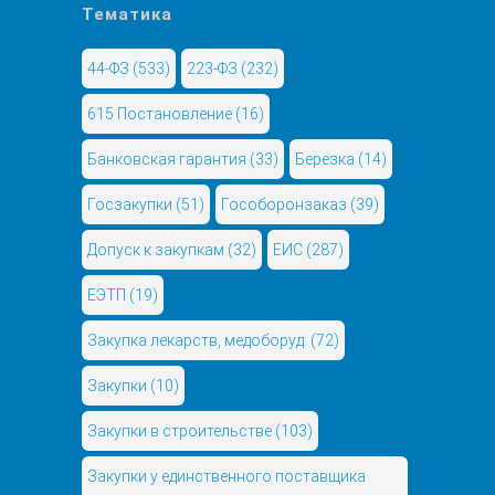
Тематика
44-ФЗ
(533)
223-ФЗ
(232)
615 Постановление
(16)
Банковская гарантия
(33)
Березка
(14)
Госзакупки
(51)
Гособоронзаказ
(39)
Допуск к закупкам
(32)
ЕИС
(287)
ЕЭТП
(19)
Закупка лекарств, медоборуд.
(72)
Закупки
(10)
Закупки в строительстве
(103)
Закупки у единственного поставщика