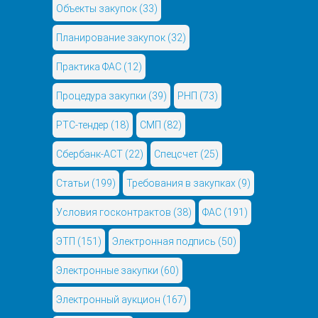
Объекты закупок
(33)
Планирование закупок
(32)
Практика ФАС
(12)
Процедура закупки
(39)
РНП
(73)
РТС-тендер
(18)
СМП
(82)
Сбербанк-АСТ
(22)
Спецсчет
(25)
Статьи
(199)
Требования в закупках
(9)
Условия госконтрактов
(38)
ФАС
(191)
ЭТП
(151)
Электронная подпись
(50)
Электронные закупки
(60)
Электронный аукцион
(167)