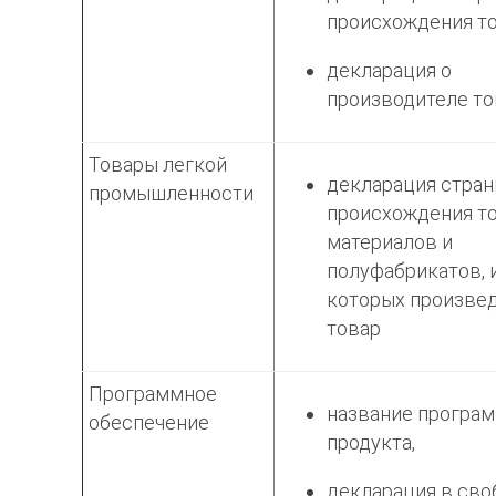
происхождения то
декларация о
производителе то
Товары легкой
декларация стра
промышленности
происхождения то
материалов и
полуфабрикатов, 
которых произве
товар
Программное
название програ
обеспечение
продукта,
декларация в сво