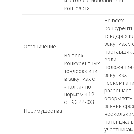
итогового исполнителя
контракта
Во всех
конкурент
тендерах и
закупках у 
Ограничение
поставщика
Во всех
если
конкурентных
положение 
тендерах или
закупках
в закупках с
госкомпан
«полки» по
разрешает
нормам ч.12
оформлять
ст. 93
44-ФЗ
заявки сра
Преимущества
нескольки
потенциал
участникам