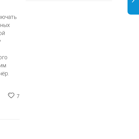
лючать
тных
ой
у
ого
ким
нёр.
7