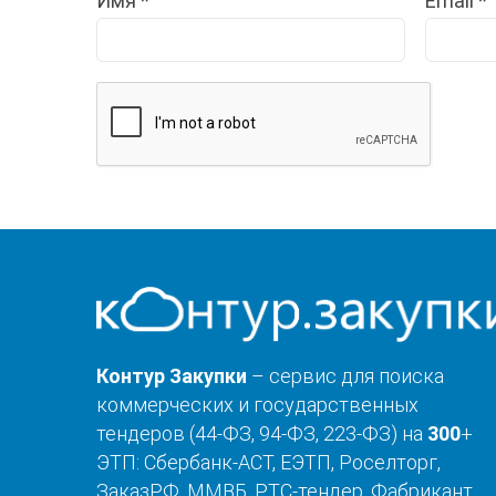
Имя
*
Email
*
Контур Закупки
– сервис для поиска
коммерческих и государственных
тендеров (44-ФЗ, 94-ФЗ, 223-ФЗ) на
300
+
ЭТП: Сбербанк-АСТ, ЕЭТП, Роселторг,
ЗаказРФ, ММВБ, РТС-тендер, Фабрикант,