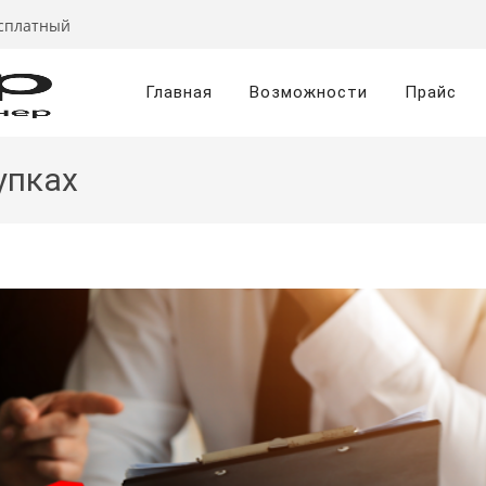
есплатный
Главная
Возможности
Прайс
упках