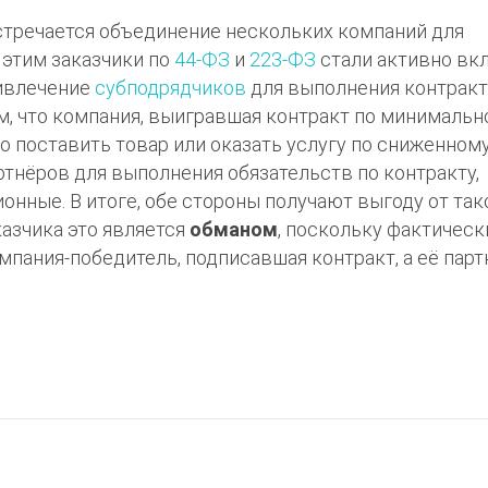
тречается объединение нескольких компаний для
с этим заказчики по
44-ФЗ
и
223-ФЗ
стали активно вк
ривлечение
субподрядчиков
для выполнения контрак
м, что компания, выигравшая контракт по минимальн
но поставить товар или оказать услугу по сниженном
артнёров для выполнения обязательств по контракту,
нные. В итоге, обе стороны получают выгоду от так
казчика это является
обманом
, поскольку фактичес
пания-победитель, подписавшая контракт, а её парт