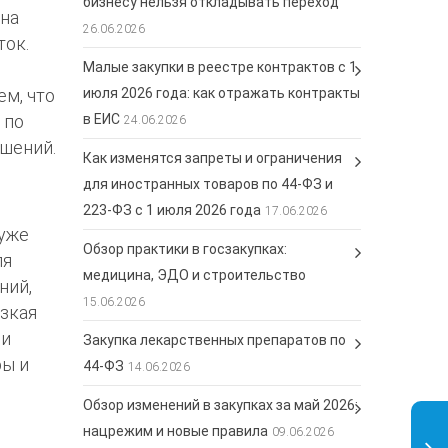
бизнесу нельзя откладывать переход
 на
26.06.2026
ток.
Малые закупки в реестре контрактов с 1
июля 2026 года: как отражать контракты
ем, что
в ЕИС
 по
24.06.2026
ушений.
Как изменятся запреты и ограничения
для иностранных товаров по 44-ФЗ и
223-ФЗ с 1 июля 2026 года
17.06.2026
 уже
Обзор практики в госзакупках:
ля
медицина, ЭДО и строительство
ний,
15.06.2026
изкая
ли
Закупка лекарственных препаратов по
ры и
44-ФЗ
14.06.2026
Обзор изменений в закупках за май 2026:
нацрежим и новые правила
09.06.2026