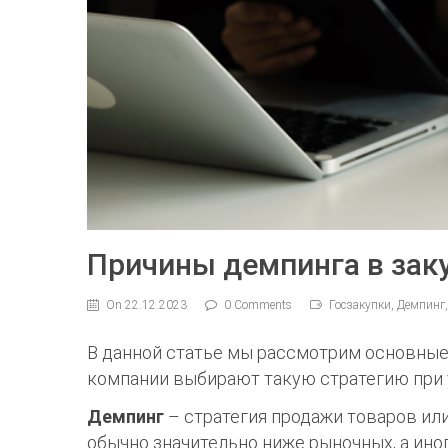
Причины демпинга в зак
On 22.12.2023
0 Comments
Госзакупки, Демпинг
В данной статье мы рассмотрим основные 
компании выбирают такую стратегию при 
Демпинг
– стратегия продажи товаров ил
обычно значительно ниже рыночных, а ино