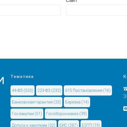
Сайт
Тематика
К
44-ФЗ
(533)
223-ФЗ
(232)
615 Постановление
(16)
З
Банковская гарантия
(33)
Березка
(14)
Госзакупки
(51)
Гособоронзаказ
(39)
Допуск к закупкам
(32)
ЕИС
(287)
ЕЭТП
(19)