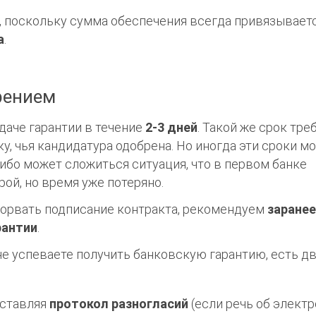
, поскольку сумма обеспечения всегда привязываетс
а
.
рением
даче гарантии в течение
2-3 дней
. Такой же срок тре
у, чья кандидатура одобрена. Но иногда эти сроки мо
Либо может сложиться ситуация, что в первом банке
рой, но время уже потеряно.
 сорвать подписание контракта, рекомендуем
заране
рантии
.
не успеваете получить банковскую гарантию, есть д
оставляя
протокол разногласий
(если речь об
элект