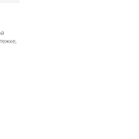
ой
тежке,