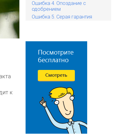
Ошибка 4. Опоздание с
одобрением
Ошибка 5. Серая гарантия
акта
дит к