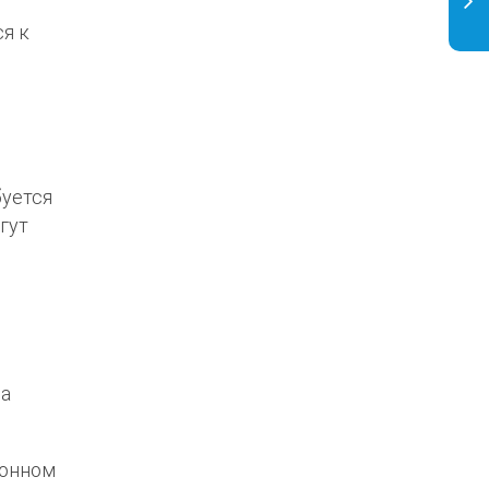
я к
буется
гут
е
ва
ронном