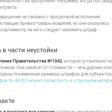
обязательства просрочено. Например, когда поставщ
нтракта.
 нарушение не связано с просрочкой исполнения
поставщик привез товары вовремя, но они оказались
сортимента, на него следует наложить штраф.
 в части неустойки
ление Правительства №1042
, которое установило 
чиков. Они зависят от стоимости — чем дороже конт
ведены пониженные размеры штрафов для субъектов
фов по 44-ФЗ можно посмотреть в отдельном матери
ракте
 в контракт все санкции
, которые назначаются в с