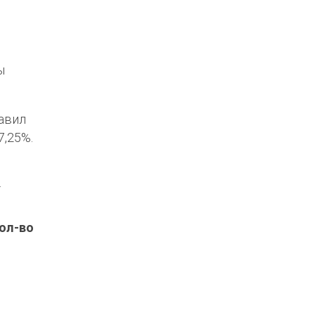
ы
тавил
7,25%.
.
Кол-во