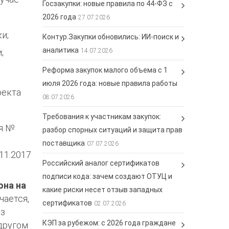
Госзакупки: новые правила по 44-ФЗ с
2026 года
27.07.2026
и;
Контур.Закупки обновились: ИИ-поиск и
аналитика
;
14.07.2026
Реформа закупок малого объема с 1
июля 2026 года: новые правила работы
оекта
08.07.2026
Требования к участникам закупок:
я №
разбор спорных ситуаций и защита прав
поставщика
07.07.2026
11.2017
Российский аналог сертификатов
подписи кода: зачем создают ОТУЦ и
она на
какие риски несет отзыв западных
чается,
сертификатов
02.07.2026
ез
КЭП за рубежом: с 2026 года граждане
 другом