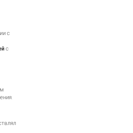
ии с
ей
с
ом
ения.
ствлял