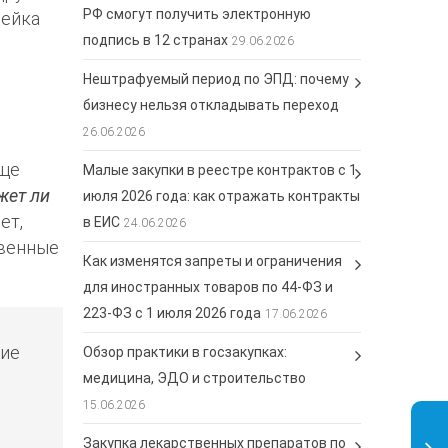
РФ смогут получить электронную
нейка
подпись в 12 странах
29.06.2026
Нештрафуемый период по ЭПД: почему
бизнесу нельзя откладывать переход
26.06.2026
аще
Малые закупки в реестре контрактов с 1
жет ли
июля 2026 года: как отражать контракты
ет,
в ЕИС
24.06.2026
твенные
Как изменятся запреты и ограничения
для иностранных товаров по 44-ФЗ и
223-ФЗ с 1 июля 2026 года
17.06.2026
ние
Обзор практики в госзакупках:
медицина, ЭДО и строительство
15.06.2026
Закупка лекарственных препаратов по