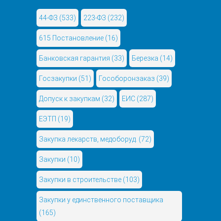
44-ФЗ
(533)
223-ФЗ
(232)
615 Постановление
(16)
Банковская гарантия
(33)
Березка
(14)
Госзакупки
(51)
Гособоронзаказ
(39)
Допуск к закупкам
(32)
ЕИС
(287)
ЕЭТП
(19)
Закупка лекарств, медоборуд.
(72)
Закупки
(10)
Закупки в строительстве
(103)
Закупки у единственного поставщика
(165)