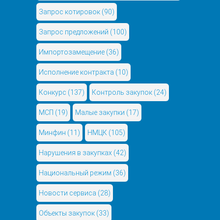
Запрос котировок
(90)
Запрос предложений
(100)
Импортозамещение
(36)
Исполнение контракта
(10)
Конкурс
(137)
Контроль закупок
(24)
МСП
(19)
Малые закупки
(17)
Минфин
(11)
НМЦК
(105)
Нарушения в закупках
(42)
Национальный режим
(36)
Новости сервиса
(28)
Объекты закупок
(33)