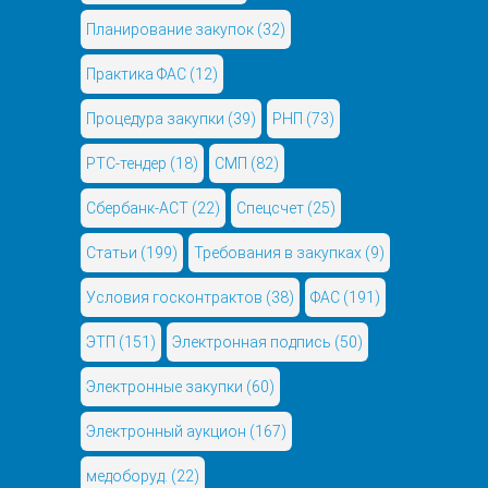
Планирование закупок
(32)
Практика ФАС
(12)
Процедура закупки
(39)
РНП
(73)
РТС-тендер
(18)
СМП
(82)
Сбербанк-АСТ
(22)
Спецсчет
(25)
Статьи
(199)
Требования в закупках
(9)
Условия госконтрактов
(38)
ФАС
(191)
ЭТП
(151)
Электронная подпись
(50)
Электронные закупки
(60)
Электронный аукцион
(167)
медоборуд.
(22)