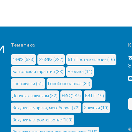
Тематика
К
44-ФЗ
(533)
223-ФЗ
(232)
615 Постановление
(16)
З
Банковская гарантия
(33)
Березка
(14)
Госзакупки
(51)
Гособоронзаказ
(39)
Допуск к закупкам
(32)
ЕИС
(287)
ЕЭТП
(19)
Закупка лекарств, медоборуд.
(72)
Закупки
(10)
Закупки в строительстве
(103)
©
Закупки у единственного поставщика
(165)