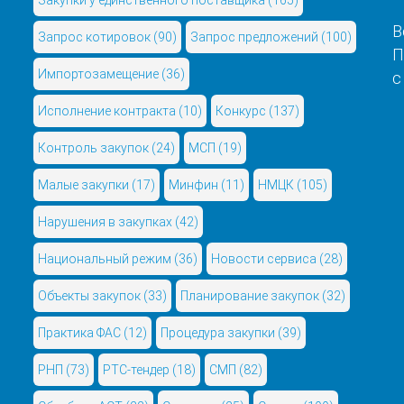
В
Запрос котировок
(90)
Запрос предложений
(100)
П
Импортозамещение
(36)
с
Исполнение контракта
(10)
Конкурс
(137)
Контроль закупок
(24)
МСП
(19)
Малые закупки
(17)
Минфин
(11)
НМЦК
(105)
Нарушения в закупках
(42)
Национальный режим
(36)
Новости сервиса
(28)
Объекты закупок
(33)
Планирование закупок
(32)
Практика ФАС
(12)
Процедура закупки
(39)
РНП
(73)
РТС-тендер
(18)
СМП
(82)