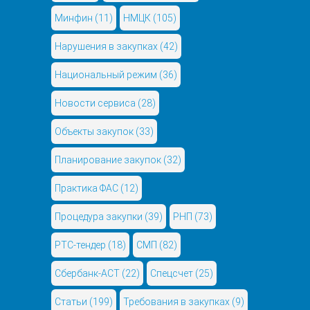
Минфин
(11)
НМЦК
(105)
Нарушения в закупках
(42)
Национальный режим
(36)
Новости сервиса
(28)
Объекты закупок
(33)
Планирование закупок
(32)
Практика ФАС
(12)
Процедура закупки
(39)
РНП
(73)
РТС-тендер
(18)
СМП
(82)
Сбербанк-АСТ
(22)
Спецсчет
(25)
Статьи
(199)
Требования в закупках
(9)