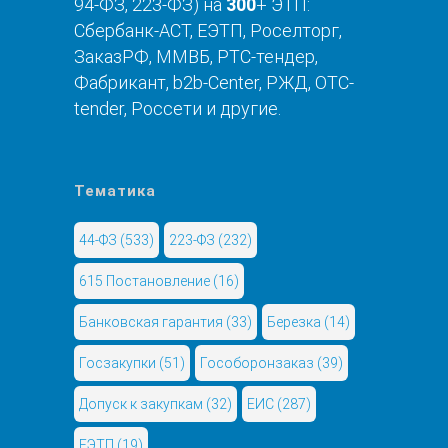
94-ФЗ, 223-ФЗ) на
300
+ ЭТП:
Сбербанк-АСТ, ЕЭТП, Роселторг,
ЗаказРФ, ММВБ, РТС-тендер,
Фабрикант, b2b-Center, РЖД, OTC-
tender, Россети и другие.
Тематика
44-ФЗ
(533)
223-ФЗ
(232)
615 Постановление
(16)
Банковская гарантия
(33)
Березка
(14)
Госзакупки
(51)
Гособоронзаказ
(39)
Допуск к закупкам
(32)
ЕИС
(287)
ЕЭТП
(19)