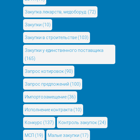
Закупка лекарств, медоборуд.
(72)
Закупки
(10)
Закупки в строительстве
(103)
Закупки у единственного поставщика
(165)
Запрос котировок
(90)
Запрос предложений
(100)
Импортозамещение
(36)
Исполнение контракта
(10)
Конкурс
(137)
Контроль закупок
(24)
МСП
(19)
Малые закупки
(17)