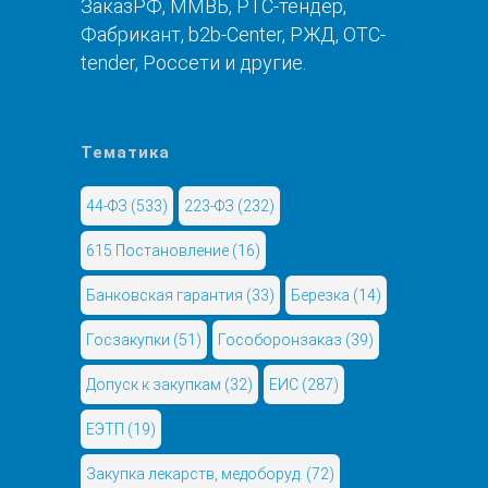
ЗаказРФ, ММВБ, РТС-тендер,
Фабрикант, b2b-Center, РЖД, OTC-
tender, Россети и другие.
Тематика
44-ФЗ
(533)
223-ФЗ
(232)
615 Постановление
(16)
Банковская гарантия
(33)
Березка
(14)
Госзакупки
(51)
Гособоронзаказ
(39)
Допуск к закупкам
(32)
ЕИС
(287)
ЕЭТП
(19)
Закупка лекарств, медоборуд.
(72)