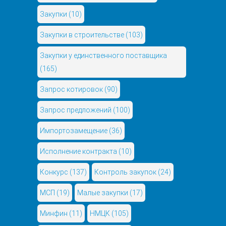
Закупки
(10)
Закупки в строительстве
(103)
Закупки у единственного поставщика
(165)
Запрос котировок
(90)
Запрос предложений
(100)
Импортозамещение
(36)
Исполнение контракта
(10)
Конкурс
(137)
Контроль закупок
(24)
МСП
(19)
Малые закупки
(17)
Минфин
(11)
НМЦК
(105)