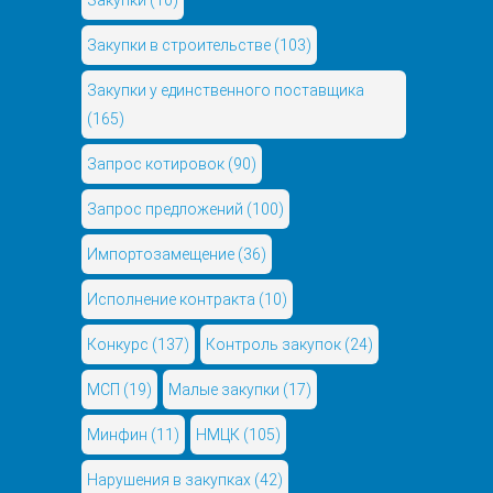
Закупки
(10)
Закупки в строительстве
(103)
Закупки у единственного поставщика
(165)
Запрос котировок
(90)
Запрос предложений
(100)
Импортозамещение
(36)
Исполнение контракта
(10)
Конкурс
(137)
Контроль закупок
(24)
МСП
(19)
Малые закупки
(17)
Минфин
(11)
НМЦК
(105)
Нарушения в закупках
(42)