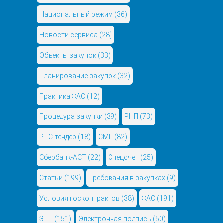
Национальный режим
(36)
Новости сервиса
(28)
Объекты закупок
(33)
Планирование закупок
(32)
Практика ФАС
(12)
Процедура закупки
(39)
РНП
(73)
РТС-тендер
(18)
СМП
(82)
Сбербанк-АСТ
(22)
Спецсчет
(25)
Статьи
(199)
Требования в закупках
(9)
Условия госконтрактов
(38)
ФАС
(191)
ЭТП
(151)
Электронная подпись
(50)