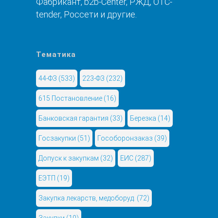
Фабрикант, b2b-Center, РЖД, OTC-
tender, Россети и другие.
Тематика
44-ФЗ
(533)
223-ФЗ
(232)
615 Постановление
(16)
Банковская гарантия
(33)
Березка
(14)
Госзакупки
(51)
Гособоронзаказ
(39)
Допуск к закупкам
(32)
ЕИС
(287)
ЕЭТП
(19)
Закупка лекарств, медоборуд.
(72)