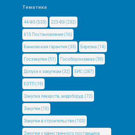
Тематика
44-ФЗ
(533)
223-ФЗ
(232)
615 Постановление
(16)
Банковская гарантия
(33)
Березка
(14)
Госзакупки
(51)
Гособоронзаказ
(39)
Допуск к закупкам
(32)
ЕИС
(287)
ЕЭТП
(19)
Закупка лекарств, медоборуд.
(72)
Закупки
(10)
Закупки в строительстве
(103)
Закупки у единственного поставщика