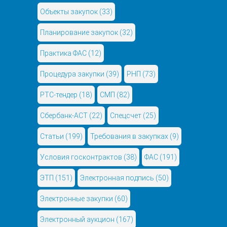
Объекты закупок
(33)
Планирование закупок
(32)
Практика ФАС
(12)
Процедура закупки
(39)
РНП
(73)
РТС-тендер
(18)
СМП
(82)
Сбербанк-АСТ
(22)
Спецсчет
(25)
Статьи
(199)
Требования в закупках
(9)
Условия госконтрактов
(38)
ФАС
(191)
ЭТП
(151)
Электронная подпись
(50)
Электронные закупки
(60)
Электронный аукцион
(167)