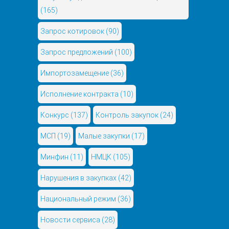
(165)
Запрос котировок
(90)
Запрос предложений
(100)
Импортозамещение
(36)
Исполнение контракта
(10)
Конкурс
(137)
Контроль закупок
(24)
МСП
(19)
Малые закупки
(17)
Минфин
(11)
НМЦК
(105)
Нарушения в закупках
(42)
Национальный режим
(36)
Новости сервиса
(28)