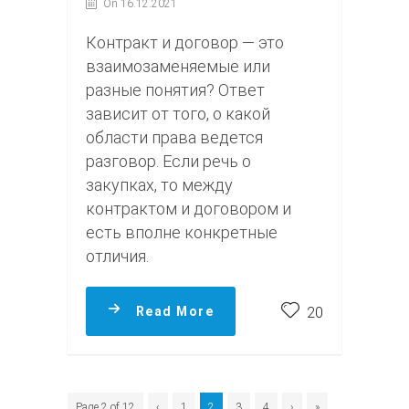
On 16.12.2021
Контракт и договор — это
взаимозаменяемые или
разные понятия? Ответ
зависит от того, о какой
области права ведется
разговор. Если речь о
закупках, то между
контрактом и договором и
есть вполне конкретные
отличия.
Read More
20
Page 2 of 12
‹
1
2
3
4
›
»