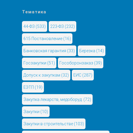
Тематика
44-ФЗ
(533)
223-ФЗ
(232)
615 Постановление
(16)
Банковская гарантия
(33)
Березка
(14)
Госзакупки
(51)
Гособоронзаказ
(39)
Допуск к закупкам
(32)
ЕИС
(287)
ЕЭТП
(19)
Закупка лекарств, медоборуд.
(72)
Закупки
(10)
Закупки в строительстве
(103)