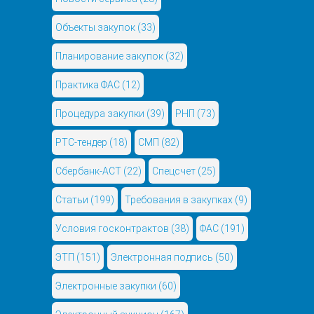
Объекты закупок
(33)
Планирование закупок
(32)
Практика ФАС
(12)
Процедура закупки
(39)
РНП
(73)
РТС-тендер
(18)
СМП
(82)
Сбербанк-АСТ
(22)
Спецсчет
(25)
Статьи
(199)
Требования в закупках
(9)
Условия госконтрактов
(38)
ФАС
(191)
ЭТП
(151)
Электронная подпись
(50)
Электронные закупки
(60)