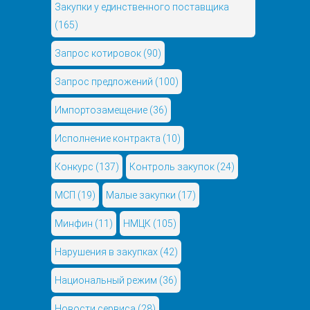
Закупки у единственного поставщика
(165)
Запрос котировок
(90)
Запрос предложений
(100)
Импортозамещение
(36)
Исполнение контракта
(10)
Конкурс
(137)
Контроль закупок
(24)
МСП
(19)
Малые закупки
(17)
Минфин
(11)
НМЦК
(105)
Нарушения в закупках
(42)
Национальный режим
(36)
Новости сервиса
(28)