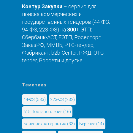
Контур Закупки
– сервис для
поиска коммерческих и
государственных тендеров (44-ФЗ,
94-ФЗ, 223-ФЗ) на
300
+ ЭТП:
Сбербанк-АСТ, ЕЭТП, Роселторг,
ЗаказРФ, ММВБ, РТС-тендер,
Фабрикант, b2b-Center, РЖД, OTC-
tender, Россети и другие.
Тематика
44-ФЗ
(533)
223-ФЗ
(232)
615 Постановление
(16)
Банковская гарантия
(33)
Березка
(14)