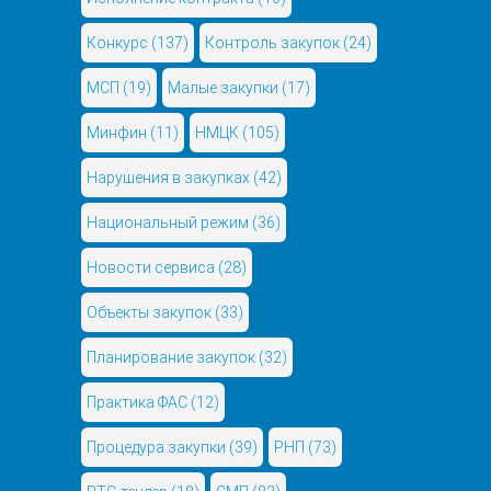
Конкурс
(137)
Контроль закупок
(24)
МСП
(19)
Малые закупки
(17)
Минфин
(11)
НМЦК
(105)
Нарушения в закупках
(42)
Национальный режим
(36)
Новости сервиса
(28)
Объекты закупок
(33)
Планирование закупок
(32)
Практика ФАС
(12)
Процедура закупки
(39)
РНП
(73)