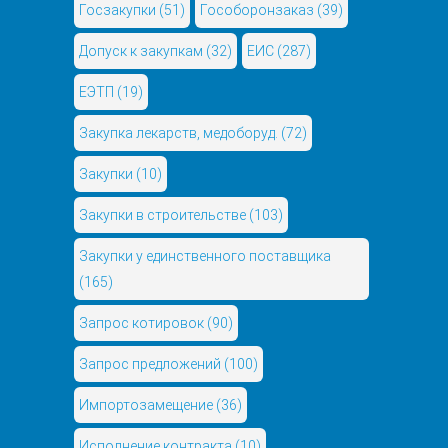
Госзакупки
(51)
Гособоронзаказ
(39)
Допуск к закупкам
(32)
ЕИС
(287)
ЕЭТП
(19)
Закупка лекарств, медоборуд.
(72)
Закупки
(10)
Закупки в строительстве
(103)
Закупки у единственного поставщика
(165)
Запрос котировок
(90)
Запрос предложений
(100)
Импортозамещение
(36)
Исполнение контракта
(10)