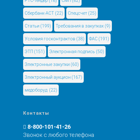
РТС-тендер
(18)
СМП
(82)
Сбербанк-АСТ
(22)
Спецсчет
(25)
Статьи
(199)
Требования в закупках
(9)
Условия госконтрактов
(38)
ФАС
(191)
ЭТП
(151)
Электронная подпись
(50)
Электронные закупки
(60)
Электронный аукцион
(167)
медоборуд.
(22)
Контакты
8-800-101-41-26
Звонок с любого телефона