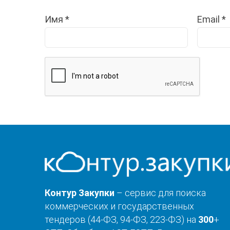
Имя
*
Email
*
Контур Закупки
– сервис для поиска
коммерческих и государственных
тендеров (44-ФЗ, 94-ФЗ, 223-ФЗ) на
300
+