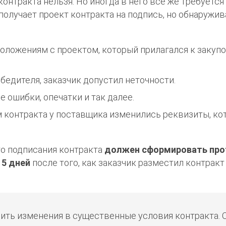
контракта нельзя. Но иногда в него все же требуется
 получает проект контракта на подпись, но обнаружив
оложениям с проектом, который прилагался к закуп
обедителя, заказчик допустил неточности.
 ошибки, опечатки и так далее.
 контракта у поставщика изменились реквизиты, ко
то подписания контракта
должен сформировать про
е
5 дней
после того, как заказчик разместил контракт
ить изменения в существенные условия контракта. 