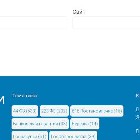
Сайт
Тематика
К
44-ФЗ
(533)
223-ФЗ
(232)
615 Постановление
(16)
З
Банковская гарантия
(33)
Березка
(14)
Госзакупки
(51)
Гособоронзаказ
(39)