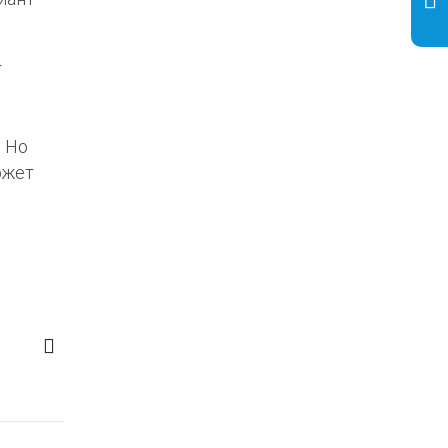
т
. Но
ожет